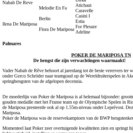
Nabab De Reve
Atichaut
Melodie En Fa
Caravelle
Casini I
Berlin
Estia
Ilena De Mariposa
For Plesure
Flora De Mariposa
Adeline
Palmares
POKER DE MARIPOSA TN
De hengst die zijn verwachtingen waarmaakt!
Vader Nabab de Rêve behoort al jarenlang tot de beste verervers ter 
onder Gerco Schröder naar teamgoud op de Wereldruiterspelen in Aken 
springhengsten van de afgelopen decennia.
De moederlijn van Poker de Mariposa is al helemaal bijzonder: groot
gouden medaille met het Franse team op de Olympische Spelen in Rio 
de Mariposa presteerde ook al op 1.55m-niveau onder Leprévost. D
Mariposa.
Poker de Mariposa was de reservekampioen van de BWP hengstenkeu
Momenteel laat Poker zeer overtuigende kwaliteiten zien en springt hi