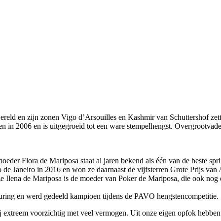
wereld en zijn zonen Vigo d’Arsouilles en Kashmir van Schuttershof zett
in 2006 en is uitgegroeid tot een ware stempelhengst. Overgrootvader F
moeder Flora de Mariposa staat al jaren bekend als één van de beste s
de Janeiro in 2016 en won ze daarnaast de vijfsterren Grote Prijs va
eze Ilena de Mariposa is de moeder van Poker de Mariposa, die ook 
ring en werd gedeeld kampioen tijdens de PAVO hengstencompetitie.
j extreem voorzichtig met veel vermogen. Uit onze eigen opfok hebben w