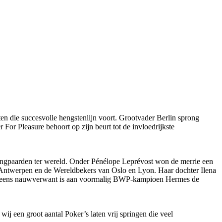
en die succesvolle hengstenlijn voort. Grootvader Berlin sprong
or Pleasure behoort op zijn beurt tot de invloedrijkste
pringpaarden ter wereld. Onder Pénélope Leprévost won de merrie een
n Antwerpen en de Wereldbekers van Oslo en Lyon. Haar dochter Ilena
nog eens nauwverwant is aan voormalig BWP-kampioen Hermes de
ij een groot aantal Poker’s laten vrij springen die veel