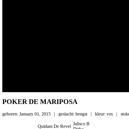
POKER DE MARIPOSA
geboren: January 01, 2015 | geslacht: hengst | kleur: vos | st
Jalisco B
Quidam De Revel
Dirka