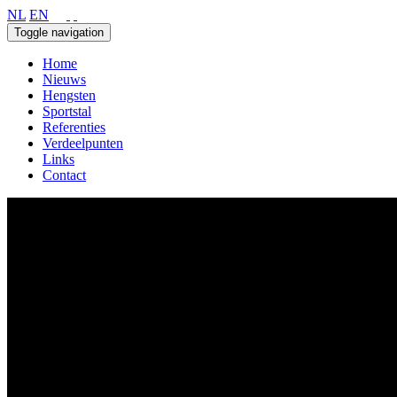
NL
EN
Toggle navigation
Home
Nieuws
Hengsten
Sportstal
Referenties
Verdeelpunten
Links
Contact